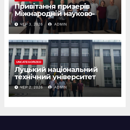
Привітання призерів
Міжнародній науково-
практичній конференції
ЧЕР 3, 2026
ADMIN
“ЮНІСТЬ НАУКИ”
UNCATEGORIZED
Луцький національний
технічний університет
ЧЕР 2, 2026
ADMIN