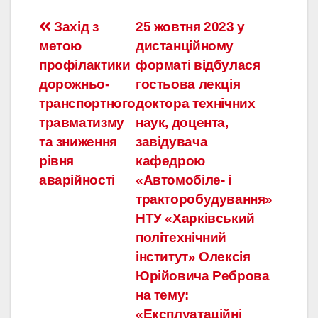
Навігація
Захід з
25 жовтня 2023 у
метою
дистанційному
записів
профілактики
форматі відбулася
дорожньо-
гостьова лекція
транспортного
доктора технічних
травматизму
наук, доцента,
та зниження
завідувача
рівня
кафедрою
аварійності
«Автомобіле- і
тракторобудування»
НТУ «Харківський
політехнічний
інститут» Олексія
Юрійовича Реброва
на тему:
«Експлуатаційні