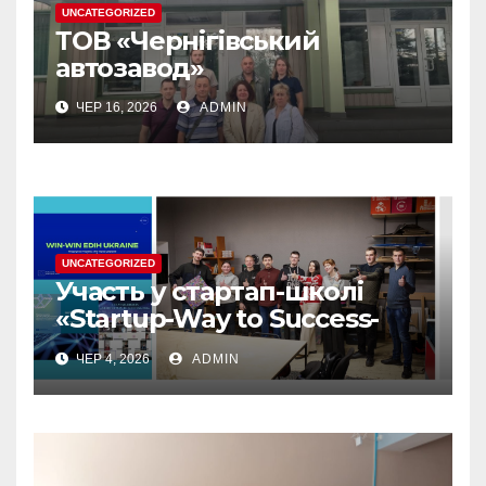
UNCATEGORIZED
ТОВ «Чернігівський
автозавод»
ЧЕР 16, 2026
ADMIN
UNCATEGORIZED
Участь у стартап-школі
«Startup-Way to Success-
2026» — цінний досвід для
ЧЕР 4, 2026
ADMIN
розвитку власних
інноваційних ідей