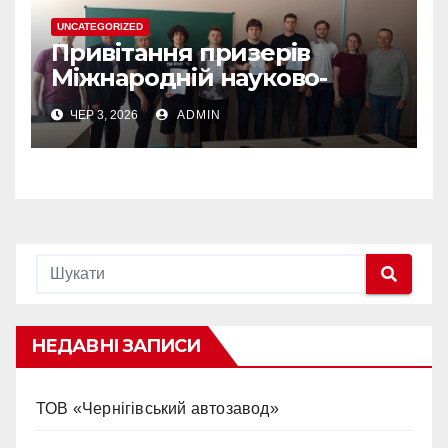
UNCATEGORIZED
Привітання призерів
Міжнародній науково-
практичній конференції
ЧЕР 3, 2026
ADMIN
“ЮНІСТЬ НАУКИ”
НЕДАВНІ ЗАПИСИ
ТОВ «Чернігівський автозавод»