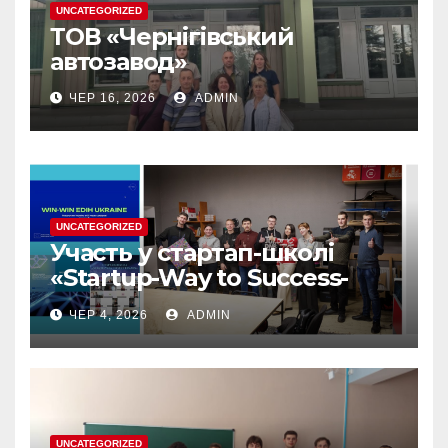
UNCATEGORIZED
ТОВ «Чернігівський
автозавод»
ЧЕР 16, 2026
ADMIN
UNCATEGORIZED
Участь у стартап-школі
«Startup-Way to Success-
2026» — цінний досвід для
ЧЕР 4, 2026
ADMIN
розвитку власних
інноваційних ідей
UNCATEGORIZED