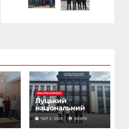
UNCATEGORIZED
Луцький
національний
технічний
ЧЕР 2, 2026
ADMIN
університет