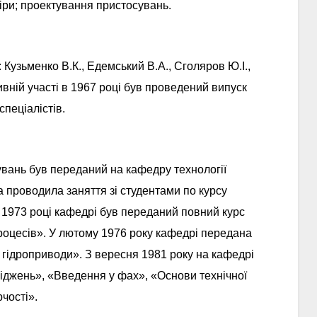
міри; проектування пристосувань.
Кузьменко В.К., Едемський В.А., Сголяров Ю.І.,
тивній участі в 1967 році був проведений випуск
спеціалістів.
увань був переданий на кафедру технології
проводила заняття зі студентами по курсу
 1973 році кафедрі був переданий повний курс
оцесів». У лютому 1976 року кафедрі передана
і гідроприводи». З вересня 1981 року на кафедрі
іджень», «Введення у фах», «Основи технічної
рчості».