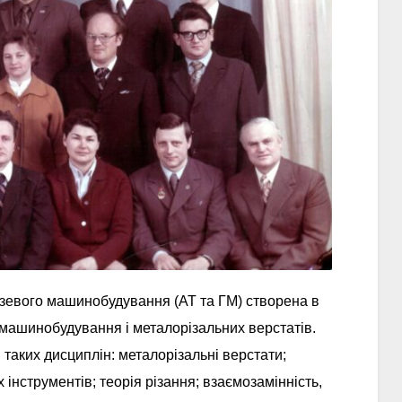
зевого машинобудування (АТ та ГМ) створена в
 машинобудування і металорізальних верстатів.
аких дисциплін: металорізальні верстати;
інструментів; теорія різання; взаємозамінність,