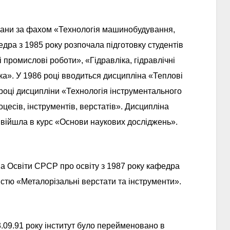
плани за фахом «Технологія машинобудування,
едра з 1985 року розпочала підготовку студентів
 промислові роботи», «Гідравліка, гідравлічні
ка». У 1986 році вводиться дисципліна «Теплові
році дисципліни «Технологія інструментального
есів, інструментів, верстатів». Дисципліна
 ввійшла в курс «Основи наукових досліджень».
ва Освіти СРСР про освіту з 1987 року кафедра
істю «Металорізальні верстати та інструменти».
23.09.91 року інститут було перейменовано в