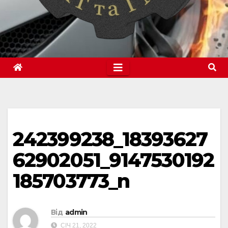
242399238_18393627
62902051_9147530192
185703773_n
Від
admin
СІЧ 21, 2022