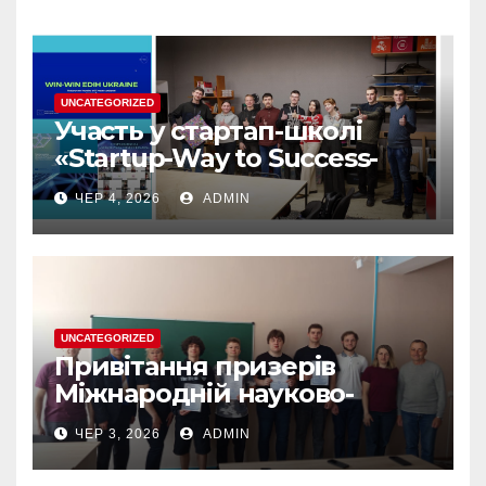
UNCATEGORIZED
Участь у стартап-школі
«Startup-Way to Success-
2026» — цінний досвід для
ЧЕР 4, 2026
ADMIN
розвитку власних
інноваційних ідей
UNCATEGORIZED
Привітання призерів
Міжнародній науково-
практичній конференції
ЧЕР 3, 2026
ADMIN
“ЮНІСТЬ НАУКИ”