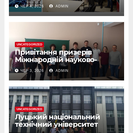
2026» — цінний досвід для
ЧЕР 4, 2026
ADMIN
розвитку власних
інноваційних ідей
UNCATEGORIZED
Привітання призерів
Міжнародній науково-
практичній конференції
ЧЕР 3, 2026
ADMIN
“ЮНІСТЬ НАУКИ”
UNCATEGORIZED
Луцький національний
технічний університет