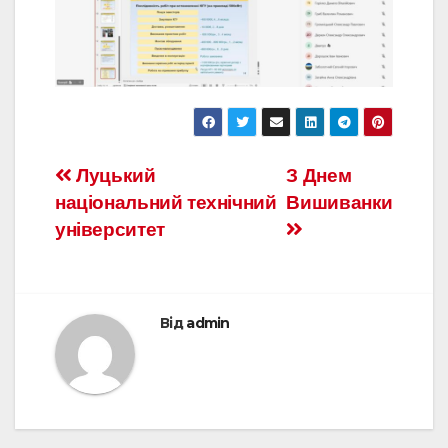
Навігація
Луцький
З Днем
національний технічний
Вишиванки
записів
університет
Від
admin