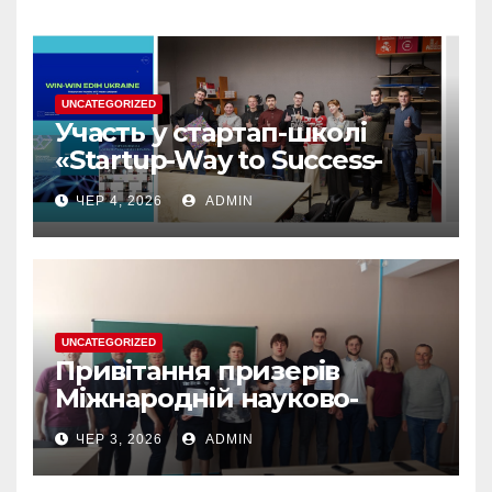
UNCATEGORIZED
Участь у стартап-школі
«Startup-Way to Success-
2026» — цінний досвід для
ЧЕР 4, 2026
ADMIN
розвитку власних
інноваційних ідей
UNCATEGORIZED
Привітання призерів
Міжнародній науково-
практичній конференції
ЧЕР 3, 2026
ADMIN
“ЮНІСТЬ НАУКИ”