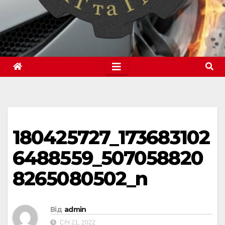
180425727_173683102
6488559_507058820
8265080502_n
Від
admin
СІЧ 21, 2022