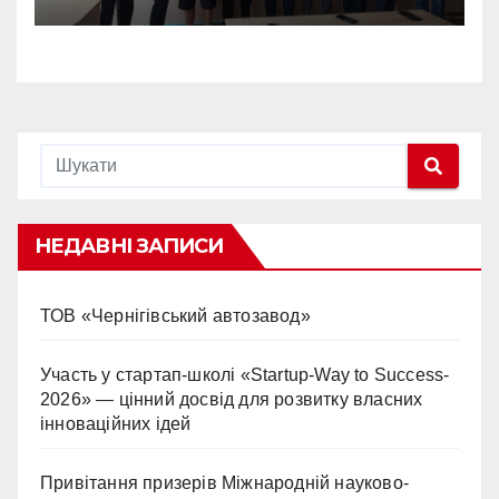
“ЮНІСТЬ НАУКИ”
НЕДАВНІ ЗАПИСИ
ТОВ «Чернігівський автозавод»
Участь у стартап-школі «Startup-Way to Success-
2026» — цінний досвід для розвитку власних
інноваційних ідей
Привітання призерів Міжнародній науково-