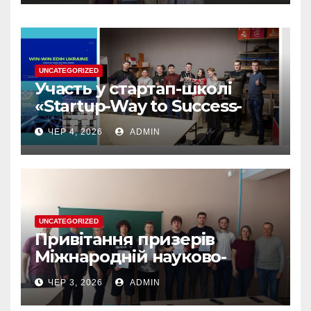
UNCATEGORIZED
Участь у стартап-школі
«Startup-Way to Success-
2026» — цінний досвід для
ЧЕР 4, 2026
ADMIN
розвитку власних
інноваційних ідей
UNCATEGORIZED
Привітання призерів
Міжнародній науково-
практичній конференції
ЧЕР 3, 2026
ADMIN
“ЮНІСТЬ НАУКИ”