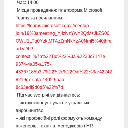
Час: 14:00
Місце проведення: платформа Microsoft
Teams за посиланням –
https://teams.microsoft.com/l/meetup-
join/19%3ameeting_YjIzNzYwY2QtMzJkZS00
OWU1LTg0YzktMTAzZmNkYzA0NmI5%40thre
ad.v2/0?
context=%7b%22Tid%22%3a%2233c7147e-
9374-4a05-a175-
43367185b3f7%22%2c%22Oid%22%3a%2242
8219c7-cafa-44d5-9aaa-
8c63edf9d0d5%22%7d
Під час зустрічі ви дізнаєтесь:
– як функціонує сучасне українське
виробництво;
– які професійні ролі формують команду
інженерів, техніків, менеджерів і HR-