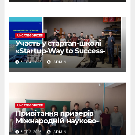
UNCATEGORIZED
Участь у стартап-школі
«Startup-Way to Success-
2026» — цінний досвід для
ЧЕР 4, 2026
ADMIN
розвитку власних
інноваційних ідей
UNCATEGORIZED
Привітання призерів
Міжнародній науково-
практичній конференції
ЧЕР 3, 2026
ADMIN