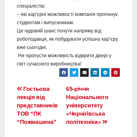
спеціалістів;
– які кар’єрні можливості компанія пропонує
студентам і випускникам.
Це чудовий шанс почути напряму від
роботодавця, як побудувати успішну кар’єру
вже сьогодні.
Не пропусти можливість відкрити двері у
світ сучасного виробництва!
Навігація
Гостьова
65-річчя
лекція від
Національного
записів
представників
університету
ТОВ “ПК
«Чернігівська
“Пожмашина”
політехніка»