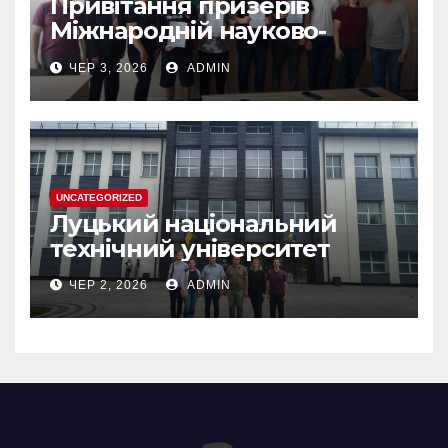
Привітання призерів
Міжнародній науково-
практичній конференції
ЧЕР 3, 2026
ADMIN
“ЮНІСТЬ НАУКИ”
UNCATEGORIZED
Луцький національний
технічний університет
ЧЕР 2, 2026
ADMIN