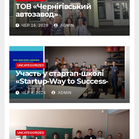
ТОВ «Чернігівський
автозавод»
ЧЕР 16, 2026
ADMIN
UNCATEGORIZED
Участь у стартап-школі
«Startup-Way to Success-
2026» — цінний досвід для
ЧЕР 4, 2026
ADMIN
розвитку власних
інноваційних ідей
UNCATEGORIZED