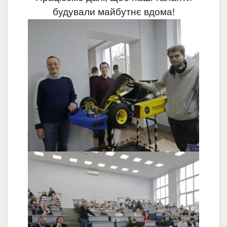
будували майбутнє вдома!