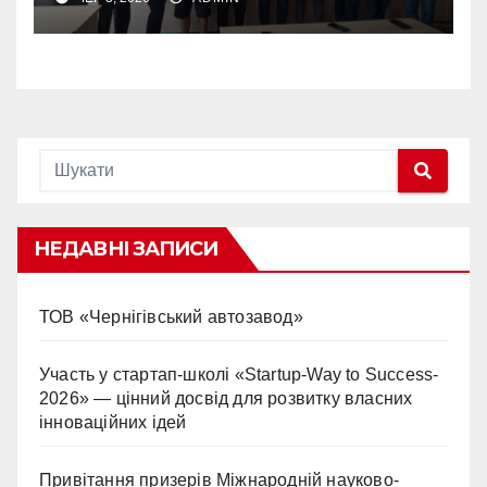
“ЮНІСТЬ НАУКИ”
НЕДАВНІ ЗАПИСИ
ТОВ «Чернігівський автозавод»
Участь у стартап-школі «Startup-Way to Success-
2026» — цінний досвід для розвитку власних
інноваційних ідей
Привітання призерів Міжнародній науково-