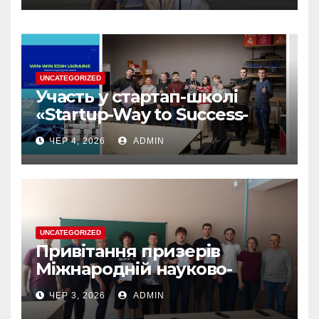
UNCATEGORIZED
Участь у стартап-школі
«Startup-Way to Success-
2026» — цінний досвід для
ЧЕР 4, 2026
ADMIN
розвитку власних
інноваційних ідей
UNCATEGORIZED
Привітання призерів
Міжнародній науково-
практичній конференції
ЧЕР 3, 2026
ADMIN
“ЮНІСТЬ НАУКИ”